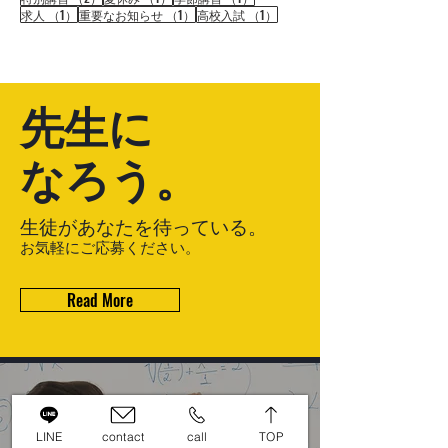
1件の記事
1件の記事
1件の記事
求人
（1）
重要なお知らせ
（1）
高校入試
（1）
先生に
なろう。
生徒があなたを待っている。
​お気軽にご応募ください。
Read More
LINE
contact
call
TOP