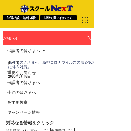
学習相談・無料体験
LINEで問い合わせる
お知らせ
保護者の皆さまへ
すべて
保護者の皆さまへ「新型コロナウイルスの感染拡大
に伴う対策」
重要なお知らせ
2020年3月16日
保護者の皆さまへ
生徒の皆さまへ
あずま教室
キャンペーン情報
求人
気になる情報をクリック
2件の記事
1件の記事
1件の記事
特別講習
（2）
夏休み
（1）
季節講習
（1）