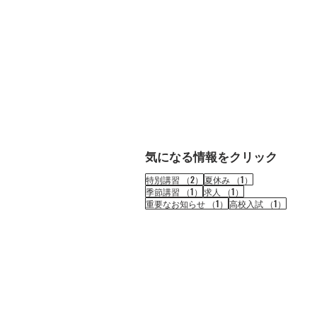
気になる情報をクリック
2件の記事
1件の記事
特別講習
（2）
夏休み
（1）
1件の記事
1件の記事
季節講習
（1）
求人
（1）
1件の記事
1件の記
重要なお知らせ
（1）
高校入試
（1）