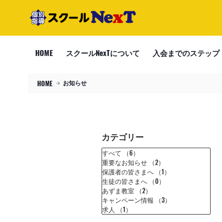
HOME
スクールNexTについて
入会までのステップ
HOME
お知らせ
カテゴリー
すべて
（6）
6件の記事
重要なお知らせ
（2）
2件の記事
保護者の皆さまへ
（1）
1件の記事
生徒の皆さまへ
（0）
0件の記事
あずま教室
（2）
2件の記事
キャンペーン情報
（3）
3件の記事
求人
（1）
1件の記事