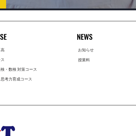
SE
NEWS
・高
お知らせ
ース
授業料
検・数検 対策コース
・思考力育成コース