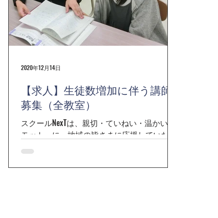
2020年12月14日
【求人】生徒数増加に伴う講師
募集（全教室）
スクールNexTは、親切・ていねい・温かいを
モットーに、地域の皆さまに応援していただ
事
ける学習塾を目指しています。 当教室に通う
生徒皆さまを私たちと共に全力で応援してく
ださる講師を募集いたします。 ぜひ、一歩踏
み出してご応募ください！